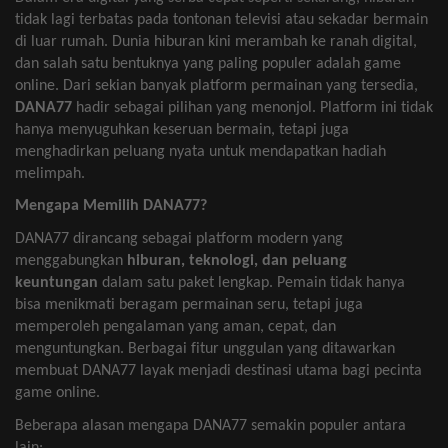
tidak
lagi
terbatas
pada
tontonan
televisi
atau
sekadar
bermain
di
luar
rumah
. Dunia
hiburan
kini
merambah
ke
ranah
digital,
dan salah
satu
bentuknya
yang paling
populer
adalah
game
online. Dari
sekian
banyak
platform
permainan
yang
tersedia
,
DANA77
hadir
sebagai
pilihan
yang
menonjol
. Platform
ini
tidak
hanya
menyuguhkan
keseruan
bermain
,
tetapi
juga
menghadirkan
peluang
nyata
untuk
mendapatkan
hadiah
melimpah
.
Mengapa
Memilih
DANA77?
DANA77
dirancang
sebagai
platform modern yang
menggabungkan
hiburan
,
teknologi
, dan
peluang
keuntungan
dalam
satu
paket
lengkap
.
Pemain
tidak
hanya
bisa
menikmati
beragam
permainan
seru
,
tetapi
juga
memperoleh
pengalaman
yang
aman
,
cepat
, dan
menguntungkan
.
Berbagai
fitur
unggulan
yang
ditawarkan
membuat
DANA77
layak
menjadi
destinasi
utama
bagi
pecinta
game online.
Beberapa
alasan
mengapa
DANA77
semakin
populer
antara
lain: