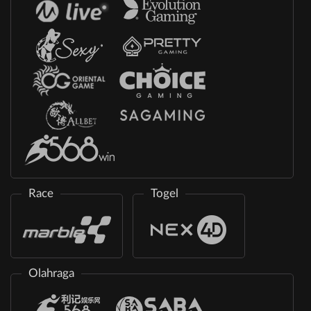
Race
Togel
Olahraga