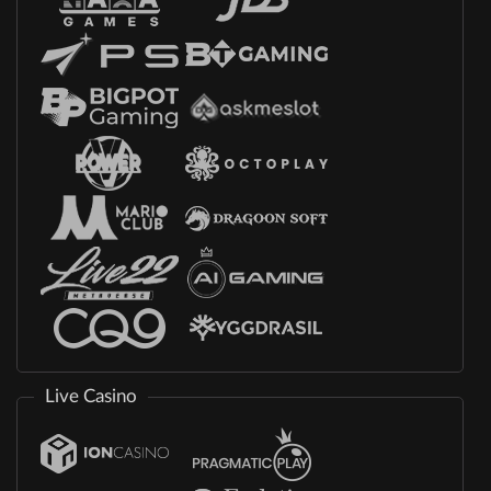
Live Casino