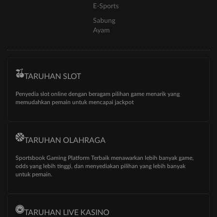
E-Sports
Sabung
Ayam
TARUHAN SLOT
Penyedia slot online dengan beragam pilihan game menarik yang
memudahkan pemain untuk mencapai jackpot
TARUHAN OLAHRAGA
Sportsbook Gaming Platform Terbaik menawarkan lebih banyak game,
odds yang lebih tinggi, dan menyediakan pilihan yang lebih banyak
untuk pemain.
TARUHAN LIVE KASINO