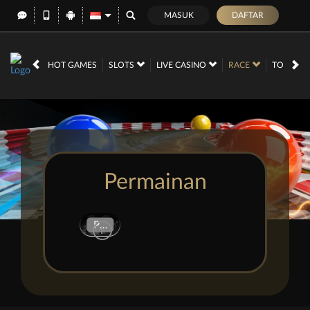
MASUK
DAFTAR
HOT GAMES
SLOTS
LIVE CASINO
RACE
TOGEL
Permainan
i