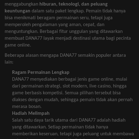
menggabungkan
hiburan
,
teknologi
, dan
peluang
keuntungan
dalam
satu
paket
lengkap
.
Pemain
tidak
hanya
bisa
menikmati
beragam
permainan
seru
,
tetapi
juga
memperoleh
pengalaman
yang
aman
,
cepat
, dan
menguntungkan
.
Berbagai
fitur
unggulan
yang
ditawarkan
membuat
DANA77
layak
menjadi
destinasi
utama
bagi
pecinta
game online.
Beberapa
alasan
mengapa
DANA77
semakin
populer
antara
lain:
Ragam
Permainan
Lengkap
DANA77
menyediakan
berbagai
jenis
game online,
mulai
dari
permainan
strategi, slot modern, live casino,
hingga
game
berbasis
kompetisi
.
Semua
pilihan
tersebut
bisa
diakses
dengan
mudah
,
sehingga
pemain
tidak
akan
pernah
merasa
bosan
.
Hadiah
Melimpah
Salah
satu
daya
tarik
utama
dari
DANA77
adalah
hadiah
yang
ditawarkan
.
Setiap
permainan
tidak
hanya
memberikan
keseruan
,
tetapi
juga
peluang
untuk
membawa