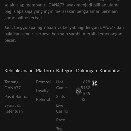
selalu
siap
membantu
, DANA77
layak
menjadi
pilihan
utama
bagi
siapa
saja
yang
ingin
merasakan
pengalaman
bermain
game online
terbaik
.
Jadi,
tunggu
apa
lagi
?
Saatnya
bergabung
dengan
DANA77 dan
buktikan
sendiri
serunya
bermain
sambil
meraih
kemenangan
besar
.
Kebijaksanaan
Platform
Kategori
Dukungan
Komunitas
Tentang
Promosi
Hot
+628
DANA77
Games
5182
Loyalty
1535
Pusat Bantuan
Slots
Referral
43
Syarat dan
Live
Ketentuan
Casino
Race
Togel