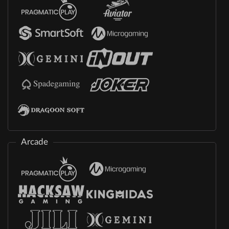
Arcade