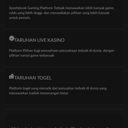
Sportsbook Gaming Platform Terbaik menawarkan lebih banyak game,
odds yang lebih tinggi, dan menyediakan pilihan yang lebih banyak
untuk pemain.
TARUHAN LIVE KASINO
Platform Pilihan bagi perusahaan-perusahaan terbaik di dunia, dengan
pilihan variasi game terbanyak
TARUHAN TOGEL
Platform togel yang menarik dari perusahan terbaik di dunia yang
menawarkan hadiah kemenangan besar