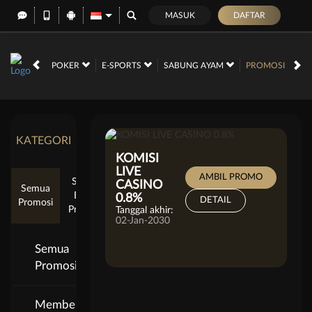
MASUK
DAFTAR
PROMOSI
ARCADE
POKER
E-SPORTS
SABUNG AYAM
KATEGORI
KOMISI
LIVE
AMBIL PROMO
Semua
CASINO
Semua
Event
0.8%
DETAIL
Promosi
Provider
Tanggal akhir:
02-Jan-2030
Semua
Promosi
Member