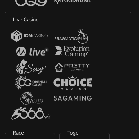
Live Casino
Race
Togel