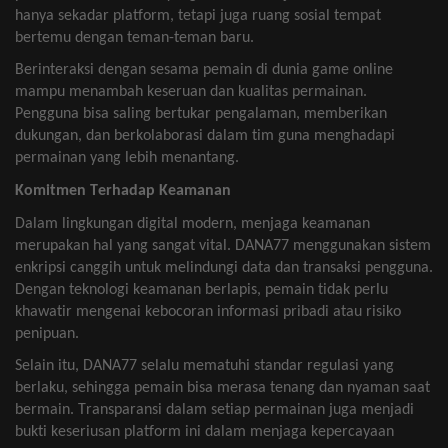
hanya
sekadar
platform,
tetapi
juga
ruang
sosial
tempat
bertemu
dengan
teman-teman
baru
.
Berinteraksi
dengan
sesama
pemain
di dunia game online
mampu
menambah
keseruan
dan
kualitas
permainan
.
Pengguna
bisa
saling
bertukar
pengalaman
,
memberikan
dukungan
, dan
berkolaborasi
dalam
tim
guna
menghadapi
permainan
yang
lebih
menantang
.
Komitmen
Terhadap
Keamanan
Dalam
lingkungan
digital modern,
menjaga
keamanan
merupakan
hal
yang sangat vital
.
DANA77
menggunakan
sistem
enkripsi
canggih
untuk
melindungi
data dan
transaksi
pengguna
.
Dengan
teknologi
keamanan
berlapis
,
pemain
tidak
perlu
khawatir
mengenai
kebocoran
informasi
pribadi
atau
risiko
penipuan
.
Selain
itu
, DANA77
selalu
mematuhi
standar
regulasi
yang
berlaku
,
sehingga
pemain
bisa
merasa
tenang
dan
nyaman
saat
bermain
.
Transparansi
dalam
setiap
permainan
juga
menjadi
bukti
keseriusan
platform
ini
dalam
menjaga
kepercayaan