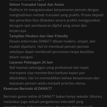
Sistem
Transaksi
Cepat
dan Aman
Platform
ini
mengutamakan
kenyamanan
pemain
dengan
menghadirkan
metode
transaksi
yang
praktis
.
Proses deposit
dan
penarikan
bisa
dilakukan
secara
praktis
menggunakan
beragam
opsi
pembayaran
digital yang
aman
dan
terpercaya
Tampilan
Modern dan User-Friendly
Desain
antarmuka
DANA77
dibuat
modern,
simpel
, dan
mudah
dipahami
. Hal
ini
membuat
pemain
pemula
sekalipun
dapat
menikmati
permainan
tanpa
kesulitan
dalam
navigasi
.
Layanan
Pelanggan
24 Jam
Staf
layanan
pelanggan
yang
profesional
dan
cepat
merespons
siap
memberikan
bantuan
kapan
pun
dibutuhkan
. Hal
ini
membuktikan
bahwa
kenyamanan
dan
kepuasan
pemain
selalu
menjadi
prioritas
utama
.
Keseruan
Bermain
di DANA77
Bermain
game online di DANA77
bukan
hanya
sekadar
hiburan
,
melainkan
juga
sebuah
pengalaman
interaktif
yang