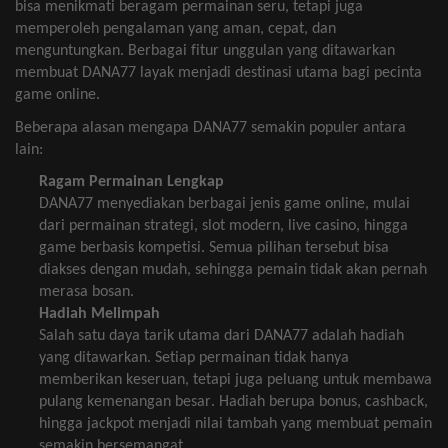
bisa
menikmati
beragam
permainan
seru
,
tetapi
juga
memperoleh
pengalaman
yang
aman
,
cepat
, dan
menguntungkan
.
Berbagai
fitur
unggulan
yang
ditawarkan
membuat
DANA77
layak
menjadi
destinasi
utama
bagi
pecinta
game online.
Beberapa
alasan
mengapa
DANA77
semakin
populer
antara
lain:
Ragam
Permainan
Lengkap
DANA77
menyediakan
berbagai
jenis
game online,
mulai
dari
permainan
strategi, slot modern, live casino,
hingga
game
berbasis
kompetisi
.
Semua
pilihan
tersebut
bisa
diakses
dengan
mudah
,
sehingga
pemain
tidak
akan
pernah
merasa
bosan
.
Hadiah
Melimpah
Salah
satu
daya
tarik
utama
dari
DANA77
adalah
hadiah
yang
ditawarkan
.
Setiap
permainan
tidak
hanya
memberikan
keseruan
,
tetapi
juga
peluang
untuk
membawa
pulang
kemenangan
besar
. Hadiah
berupa
bonus, cashback,
hingga
jackpot
menjadi
nilai
tambah
yang
membuat
pemain
semakin
bersemangat
.