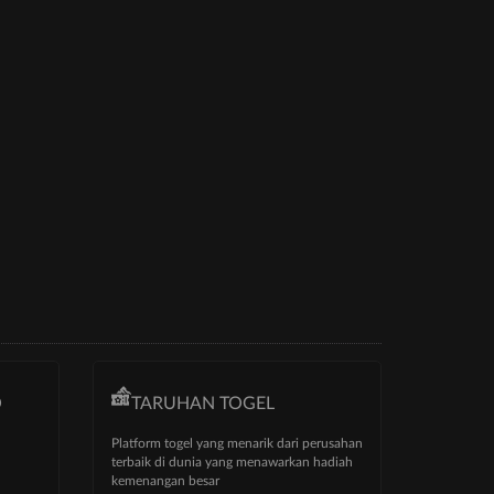
O
TARUHAN TOGEL
Platform togel yang menarik dari perusahan
terbaik di dunia yang menawarkan hadiah
kemenangan besar