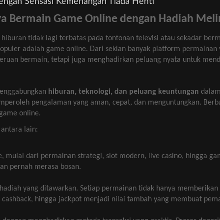
ngan Sensasi Kemenangan Tiada Henti
ya
Bermain
Game Online
dengan
Hadiah
Mel
,
hiburan
tidak
lagi
terbatas
pada
tontonan
televisi
atau
sekadar
berm
opuler
adalah
game online. Dari
sekian
banyak
platform
permainan
seruan
bermain
,
tetapi
juga
menghadirkan
peluang
nyata
untuk
mend
enggabungkan
hiburan
,
teknologi
, dan
peluang
keuntungan
dala
mperoleh
pengalaman
yang
aman
,
cepat
, dan
menguntungkan
.
Berb
game online.
antara
lain:
e,
mulai
dari
permainan
strategi, slot modern, live casino,
hingga
ga
kan
pernah
merasa
bosan
.
hadiah
yang
ditawarkan
.
Setiap
permainan
tidak
hanya
memberikan
 cashback,
hingga
jackpot
menjadi
nilai
tambah
yang
membuat
pema