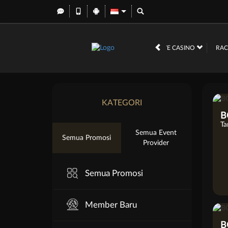
HOT GAMES
SLOTS
LIVE CASINO
RA
KATEGORI
B
Ta
Semua Event
Semua Promosi
Provider
Semua Promosi
Member Baru
B