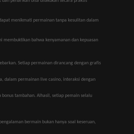
it dan
penarikan
bisa
dilakukan
secara
praktis
dapat
menikmati
permainan
tanpa
kesulitan
dalam
ni
membuktikan
bahwa
kenyamanan
dan
kepuasan
ebarkan
.
Setiap
permainan
dirancang
dengan
grafis
a
,
dalam
permainan
live casino,
interaksi
dengan
n bonus
tambahan
.
Alhasil
,
setiap
pemain
selalu
pengalaman
bermain
bukan
hanya
soal
keseruan
,