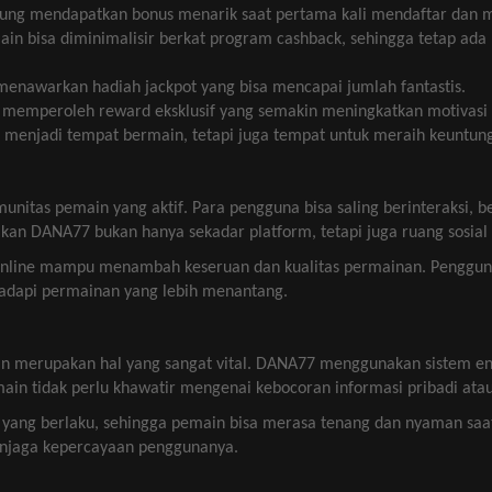
sung
mendapatkan
bonus
menarik
saat
pertama
kali
mendaftar
dan
m
ain
bisa
diminimalisir
berkat
program cashback,
sehingga
tetap
ada
menawarkan
hadiah
jackpot yang
bisa
mencapai
jumlah
fantastis
.
memperoleh
reward
eksklusif
yang
semakin
meningkatkan
motivasi
menjadi
tempat
bermain
,
tetapi
juga
tempat
untuk
meraih
keuntun
munitas
pemain
yang
aktif
. Para
pengguna
bisa
saling
berinteraksi
,
b
ikan
DANA77
bukan
hanya
sekadar
platform,
tetapi
juga
ruang
sosial
nline
mampu
menambah
keseruan
dan
kualitas
permainan
.
Penggun
adapi
permainan
yang
lebih
menantang
.
an
merupakan
hal
yang sangat vital
.
DANA77
menggunakan
sistem
en
main
tidak
perlu
khawatir
mengenai
kebocoran
informasi
pribadi
ata
yang
berlaku
,
sehingga
pemain
bisa
merasa
tenang
dan
nyaman
saa
njaga
kepercayaan
penggunanya
.