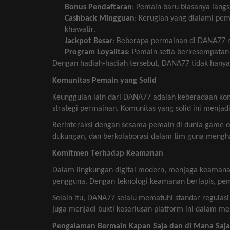
Bonus
Pendaftaran
:
Pemain
baru
biasanya
lang
Cashback
Mingguan
:
Kerugian
yang
dialami
pem
khawatir
.
Jackpot Besar
:
Beberapa
permainan
di DANA77
Program
Loyalitas
:
Pemain
setia
berkesempatan
Dengan
hadiah-hadiah
tersebut
, DANA77
tidak
hanya
Komunitas
Pemain
yang Solid
Keunggulan
lain
dari
DANA77
adalah
keberadaan
ko
strategi
permainan
.
Komunitas
yang solid
ini
menjad
Berinteraksi
dengan
sesama
pemain
di dunia game o
dukungan
, dan
berkolaborasi
dalam
tim
guna
mengh
Komitmen
Terhadap
Keamanan
Dalam
lingkungan
digital modern,
menjaga
keaman
pengguna
.
Dengan
teknologi
keamanan
berlapis
,
pe
Selain
itu
, DANA77
selalu
mematuhi
standar
regulasi
juga
menjadi
bukti
keseriusan
platform
ini
dalam
me
Pengalaman
Bermain
Kapan Saja dan di Mana Saja